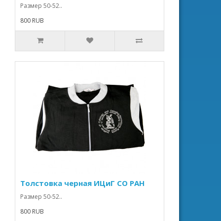
Размер 50-52..
800 RUB
Толстовка черная ИЦиГ СО РАН
Размер 50-52..
800 RUB