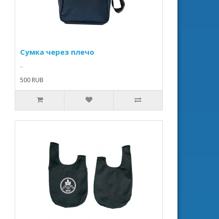
Сумка через плечо
..
500 RUB