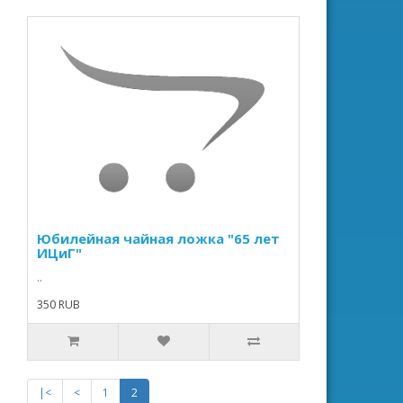
Юбилейная чайная ложка "65 лет
ИЦиГ"
..
350 RUB
|<
<
1
2