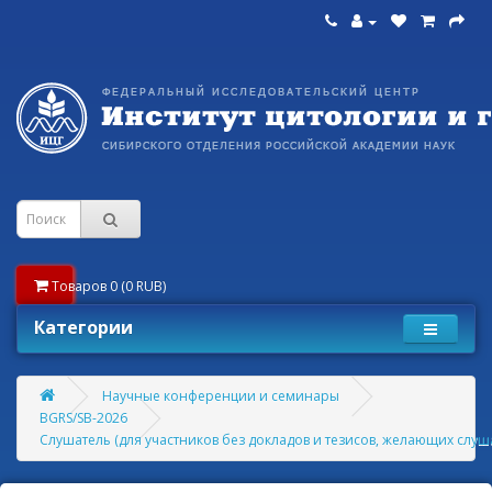
Товаров 0 (0 RUB)
Категории
Научные конференции и семинары
BGRS/SB-2026
Слушатель (для участников без докладов и тезисов, желающих слуша