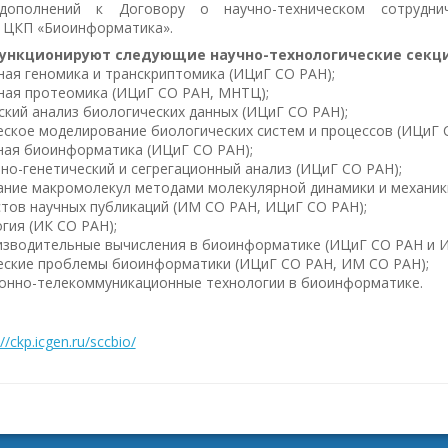
дополнений к Договору о научно-техническом сотрудни
 ЦКП «Биоинформатика».
функционируют следующие научно-технологические секц
ая геномика и транскриптомика (ИЦиГ СО РАН);
ая протеомика (ИЦиГ СО РАН, МНТЦ);
ский анализ биологических данных (ИЦиГ СО РАН);
ское моделирование биологических систем и процессов (ИЦиГ 
ая биоинформатика (ИЦиГ СО РАН);
но-генетический и сегрегационный анализ (ИЦиГ СО РАН);
ние макромолекул методами молекулярной динамики и механик
стов научных публикаций (ИМ СО РАН, ИЦиГ СО РАН);
гия (ИК СО РАН);
зводительные вычисления в биоинформатике (ИЦиГ СО РАН и 
ские проблемы биоинформатики (ИЦиГ СО РАН, ИМ СО РАН);
нно-телекоммуникационные технологии в биоинформатике.
://ckp.icgen.ru/sccbio/