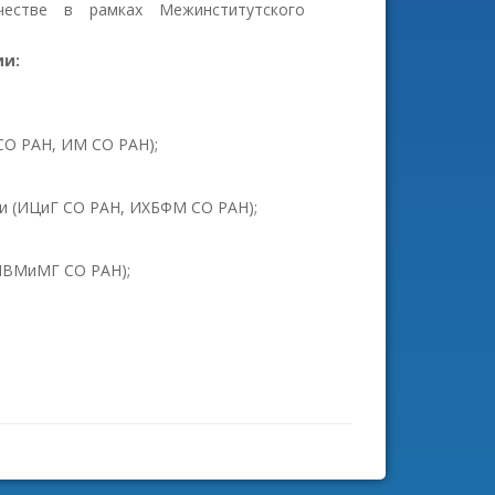
честве в рамках Межинститутского
ии:
СО РАН, ИМ СО РАН);
и (ИЦиГ СО РАН, ИХБФМ СО РАН);
ИВМиМГ СО РАН);