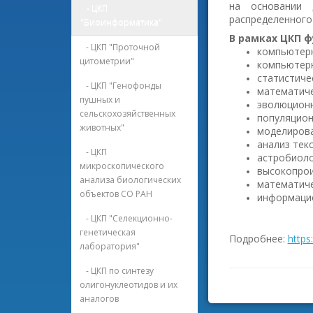
на основании 
- ЦКП
распределенного
"Биоинформатика"
В рамках ЦКП 
- ЦКП "Проточной
компьютерн
цитометрии"
компьютерн
статистиче
- ЦКП "Генофонды
математиче
пушных и
эволюционн
сельскохозяйственных
популяцион
животных"
моделирова
анализ тек
- ЦКП
астробиоло
микроскопического
высокопрои
анализа биологических
математиче
объектов СО РАН
информацио
- ЦКП "Селекционно-
генетическая
Подробнее:
https
лаборатория"
- ЦКП по синтезу
олигонуклеотидов и их
аналогов