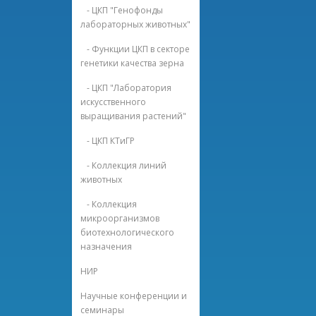
- ЦКП "Генофонды
лабораторных животных"
- Функции ЦКП в секторе
генетики качества зерна
- ЦКП "Лаборатория
искусственного
выращивания растений"
- ЦКП КТиГР
- Коллекция линий
животных
- Коллекция
микроорганизмов
биотехнологического
назначения
НИР
Научные конференции и
семинары