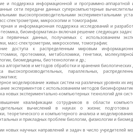
ие и поддержка информационной и программно-аппаратной 
ванные сети передачи данных суперкомпьютерные вычислител
кальными высокопроизводительными экспериментальными уста
асс-спектрометрии, микроскопии и томографии.
ерная и информационная поддержка исследований и разрабо
отеомика, биоинформатика» включая решение следующих задач:
ка первичных данных, получаемых с использованием экспе
ки, масс-спектрометрии, микроскопии, томографии;
ение доступа к распределенным мировым информационн
птомики, протеомики, метаболомики, генетики, молекулярно
огии, биомедицины, биотехнологии и др.;
ка алгоритмов и методов обработки и хранения биологических 
ка высокопроизводительных, параллельных, распределе
рматике;
рное моделирование живых систем на различных уровнях их иер
ание экспериментов с использованием методов биоинформатики
ка новых экспериментально-компьютерных технологий для сист
овышение квалификации сотрудников в области компьют
водительных вычислений в науках о жизни; подготовка 
и, теоретического и компьютерного анализа и моделировани
нтальных и прикладных проблем биологии, физиологии и биомед
ии новых научных направлений и задач в число учредителей мо