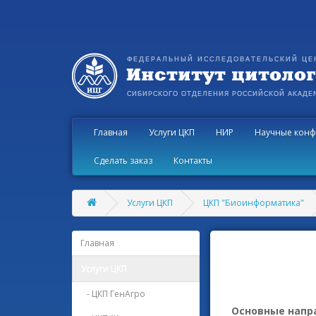
Главная
Услуги ЦКП
НИР
Научные конф
Сделать заказ
Контакты
Услуги ЦКП
ЦКП "Биоинформатика"
Главная
Услуги ЦКП
- ЦКП ГенАгро
Основные напр