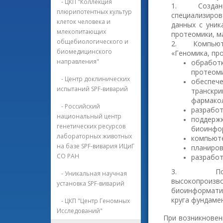
- ЦКП "Коллекция
1.
Создан
плюрипотентных культур
специализиро
клеток человека и
данных с уни
млекопитающих
протеомики, м
общебиологического и
2.
Компьют
биомедицинского
«Геномика, пр
направления"
обработ
протеоми
- Центр доклинических
обеспеч
испытаний SPF-виварий
транскри
фармакол
- Российский
разработ
национальный центр
поддерж
генетических ресурсов
биоинфо
лабораторных животных
компьюте
на базе SPF-вивария ИЦиГ
планиров
СО РАН
разработ
3.
П
- Уникальная научная
высокопроиз
установка SPF-виварий
биоинформатик
круга фундаме
- ЦКП "Центр Геномных
Исследований"
При возникновен