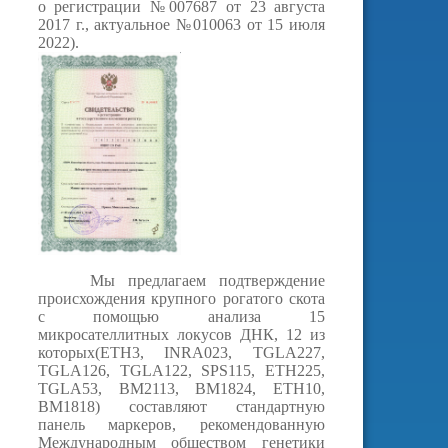
о регистрации №007687 от 23 августа
2017 г., актуальное №010063 от 15 июля
2022).
Мы предлагаем подтверждение
происхождения крупного рогатого скота
с помощью анализа 15
микросателлитных локусов ДНК, 12 из
которых(ETH3, INRA023, TGLA227,
TGLA126, TGLA122, SPS115, ETH225,
TGLA53, BM2113, BM1824, ETH10,
BM1818) составляют стандартную
панель маркеров, рекомендованную
Международным обществом генетики