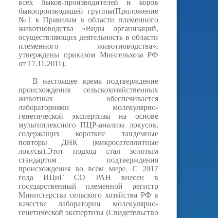
всех быков-производителей и коров
быкопроизводящей группы(Приложение
№1 к Правилам в области племенного
животноводства «Виды организаций,
осуществляющих деятельность в области
племенного животноводства»,
утверждены приказом Минсельхоза РФ
от 17.11.2011).
В настоящее время подтверждение
происхождения сельскохозяйственных
животных обеспечивается
лабораториями молекулярно-
генетической экспертизы на основе
мультиплексного ПЦР-анализа локусов,
содержащих короткие тандемные
повторы ДНК (микросателлитные
локусы).Этот подход стал золотым
стандартом подтверждения
происхождения во всем мире. С 2017
года ИЦиГ СО РАН внесен в
государственный племенной регистр
Министерства сельского хозяйства РФ в
качестве лаборатории молекулярно-
генетической экспертизы (Свидетельство